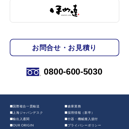
お問合せ・お見積り
0800-600-5030
■国際複合一貫輸送
■倉庫業務
■上海ジャパンデスク
■採用情報（新卒）
■輸出入通関
■什器・機械搬入据付
■OUR ORIGIN
■プライバシーポリシー