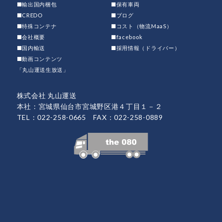
■輸出国内梱包
■保有車両
■CREDO
■ブログ
■特殊コンテナ
■コスト（物流MaaS）
■会社概要
■facebook
■国内輸送
■採用情報（ドライバー）
■動画コンテンツ
「丸山運送生放送」
株式会社 丸山運送
本社：宮城県仙台市宮城野区港４丁目１－２
TEL：022-258-0665 FAX：022-258-0889