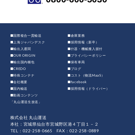
■国際複合一貫輸送
■倉庫業務
■上海ジャパンデスク
■採用情報（新卒）
■輸出入通関
■什器・機械搬入据付
■OUR ORIGIN
■プライバシーポリシー
■輸出国内梱包
■保有車両
■CREDO
■ブログ
■特殊コンテナ
■コスト（物流MaaS）
■会社概要
■facebook
■国内輸送
■採用情報（ドライバー）
■動画コンテンツ
「丸山運送生放送」
株式会社 丸山運送
本社：宮城県仙台市宮城野区港４丁目１－２
TEL：022-258-0665 FAX：022-258-0889